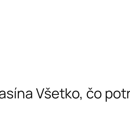
sína Všetko, čo pot