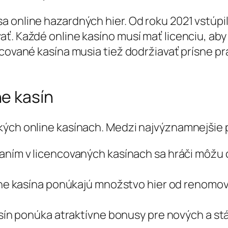
 online hazardných hier. Od roku 2021 vstúpila
ť. Každé online kasíno musí mať licenciu, ab
ncované kasína musia tiež dodržiavať prísne pr
e kasín
kých online kasínach. Medzi najvýznamnejšie p
aním v licencovaných kasínach sa hráči môžu 
e kasína ponúkajú množstvo hier od renomov
ín ponúka atraktívne bonusy pre nových a stál