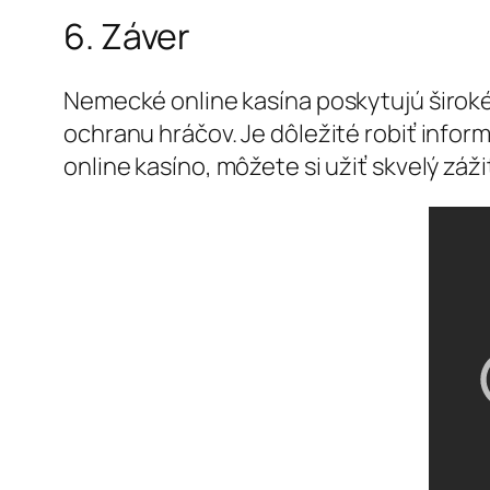
6. Záver
Nemecké online kasína poskytujú široké
ochranu hráčov. Je dôležité robiť infor
online kasíno, môžete si užiť skvelý záž