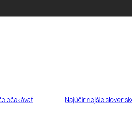
čo očakávať
Najúčinnejšie slovenské