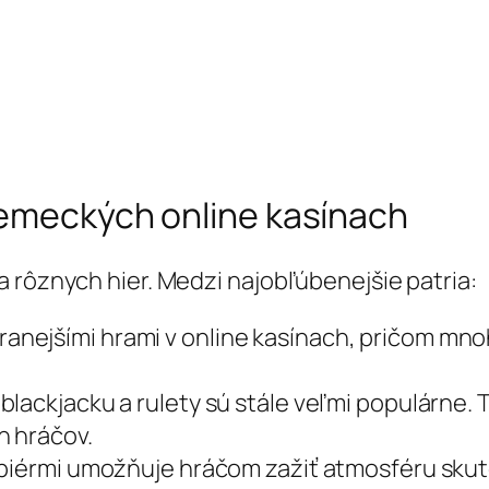
nemeckých online kasínach
 rôznych hier. Medzi najobľúbenejšie patria:
anejšími hrami v online kasínach, pričom mno
blackjacku a rulety sú stále veľmi populárne. 
h hráčov.
upiérmi umožňuje hráčom zažiť atmosféru sku