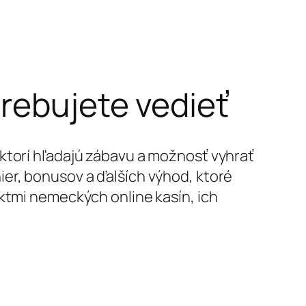
rebujete vedieť
ktorí hľadajú zábavu a možnosť vyhrať
er, bonusov a ďalších výhod, ktoré
ktmi nemeckých online kasín, ich