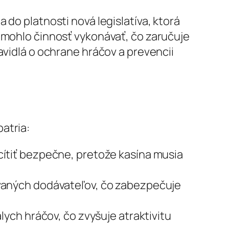
 do platnosti nová legislatíva, ktorá
y mohlo činnosť vykonávať, čo zaručuje
avidlá o ochrane hráčov a prevencii
atria:
cítiť bezpečne, pretože kasína musia
aných dodávateľov, čo zabezpečuje
ych hráčov, čo zvyšuje atraktivitu