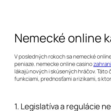
Nemecké online ka
V posledných rokoch sa nemecké online 
peniaze. nemecke online casino
zahran
lákajú nových i skúsených hráčov. Táto 
funkciami, prednosťami a rizikami, s kt
1. Legislatíva a regulácie 