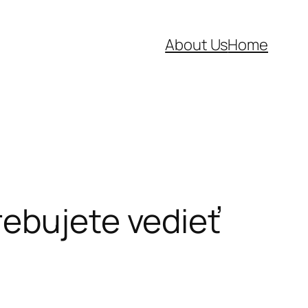
About Us
Home
rebujete vedieť