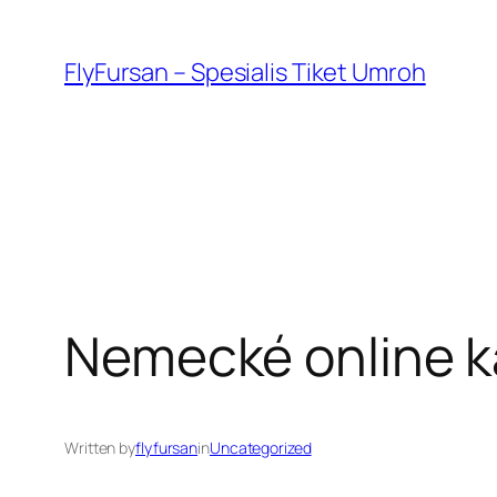
FlyFursan – Spesialis Tiket Umroh
Nemecké online ka
Written by
flyfursan
in
Uncategorized