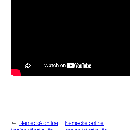
←
Nemecké online
Nemecké online