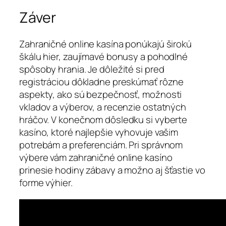
Záver
Zahraničné online kasína ponúkajú širokú
škálu hier, zaujímavé bonusy a pohodlné
spôsoby hrania. Je dôležité si pred
registráciou dôkladne preskúmať rôzne
aspekty, ako sú bezpečnosť, možnosti
vkladov a výberov, a recenzie ostatných
hráčov. V konečnom dôsledku si vyberte
kasíno, ktoré najlepšie vyhovuje vašim
potrebám a preferenciám. Pri správnom
výbere vám zahraničné online kasíno
prinesie hodiny zábavy a možno aj šťastie vo
forme výhier.