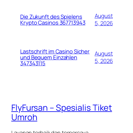
August
Die Zukunft des Spielens
Krypto Casinos 367713943
5, 2026
Lastschrift im Casino Sicher
August
und Bequem Einzahlen
5, 2026
347343115
FlyFursan – Spesialis Tiket
Umroh
Layanan terbaik dan terpercaya