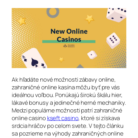
Ak hľadáte nové možnosti zábavy online,
zahraničné online kasína môžu byť pre vás
ideálnou voľbou. Ponúkajú širokú škálu hier,
lákavé bonusy a jedinečné herné mechaniky.
Medzi populárne možnosti patrí zahraničné
online casino
kseft casino
, ktoré si získava
srdcia hráčov po celom svete. V tejto článku
sa pozrieme na výhody zahraničných online