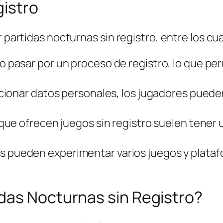
gistro
r partidas nocturnas sin registro, entre los cu
o pasar por un proceso de registro, lo que pe
cionar datos personales, los jugadores pueden
ue ofrecen juegos sin registro suelen tener u
s pueden experimentar varios juegos y plataf
das Nocturnas sin Registro?