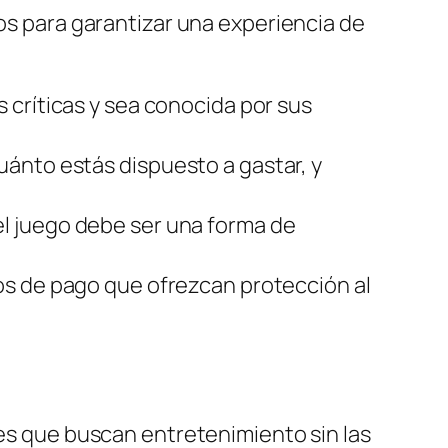
jos para garantizar una experiencia de
 críticas y sea conocida por sus
uánto estás dispuesto a gastar, y
el juego debe ser una forma de
dos de pago que ofrezcan protección al
res que buscan entretenimiento sin las