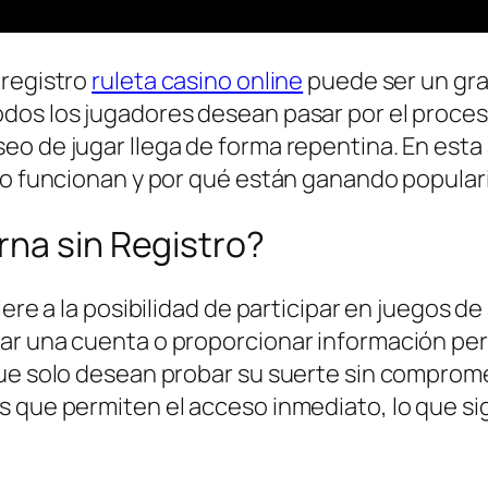
 registro
ruleta casino online
puede ser un gra
os los jugadores desean pasar por el proceso
eo de jugar llega de forma repentina. En esta
mo funcionan y por qué están ganando popular
rna sin Registro?
ere a la posibilidad de participar en juegos de 
ar una cuenta o proporcionar información per
que solo desean probar su suerte sin comprom
s que permiten el acceso inmediato, lo que si