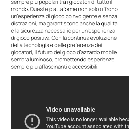
sempre più popolari tra i giocatori di tutto il
mondo. Queste piattaforme non solo offrono
un’esperienza di gioco coinvolgente e senza
distrazioni, ma garantiscono anche la qualità
e la sicurezza necessarie per un’esperienza
di gioco positiva. Con la continua evoluzione
della tecnologia e delle preferenze dei
giocatori, il futuro del gioco d’azzardo mobile
sembra luminoso, promettendo esperienze
sempre più affascinanti e accessibili.