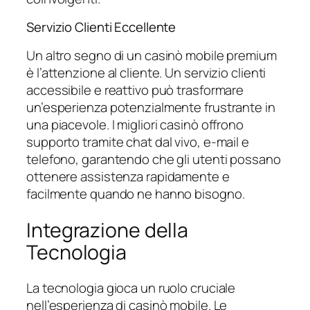
Servizio Clienti Eccellente
Un altro segno di un casinò mobile premium
è l’attenzione al cliente. Un servizio clienti
accessibile e reattivo può trasformare
un’esperienza potenzialmente frustrante in
una piacevole. I migliori casinò offrono
supporto tramite chat dal vivo, e-mail e
telefono, garantendo che gli utenti possano
ottenere assistenza rapidamente e
facilmente quando ne hanno bisogno.
Integrazione della
Tecnologia
La tecnologia gioca un ruolo cruciale
nell’esperienza di casinò mobile. Le