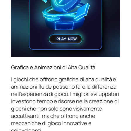
Grafica e Animazioni di Alta Qualità
I giochi che offrono grafiche di alta qualità e
animazioni fluide possono fare la differenza
nell’esperienza di gioco. I migliori sviluppatori
investono tempo e risorse nella creazione di
giochi che non solo sono visivamente
accattivanti, ma che offrono anche
meccaniche di gioco innovative e
coinvolgenti.