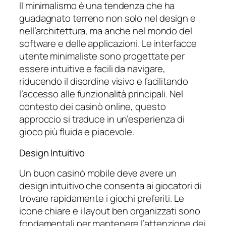
Il minimalismo è una tendenza che ha
guadagnato terreno non solo nel design e
nell’architettura, ma anche nel mondo del
software e delle applicazioni. Le interfacce
utente minimaliste sono progettate per
essere intuitive e facili da navigare,
riducendo il disordine visivo e facilitando
l’accesso alle funzionalità principali. Nel
contesto dei casinò online, questo
approccio si traduce in un’esperienza di
gioco più fluida e piacevole.
Design Intuitivo
Un buon casinò mobile deve avere un
design intuitivo che consenta ai giocatori di
trovare rapidamente i giochi preferiti. Le
icone chiare e i layout ben organizzati sono
fondamentali per mantenere l’attenzione dei