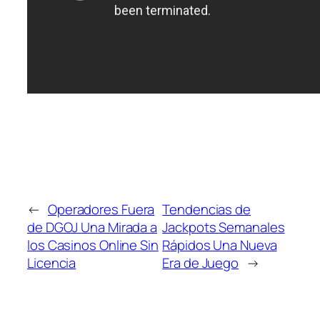
←
Operadores Fuera
Tendencias de
de DGOJ Una Mirada a
Jackpots Semanales
los Casinos Online Sin
Rápidos Una Nueva
Licencia
Era de Juego
→