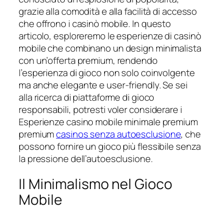
grazie alla comodità e alla facilità di accesso
che offrono i casinò mobile. In questo
articolo, esploreremo le esperienze di casinò
mobile che combinano un design minimalista
con un’offerta premium, rendendo
l’esperienza di gioco non solo coinvolgente
ma anche elegante e user-friendly. Se sei
alla ricerca di piattaforme di gioco
responsabili, potresti voler considerare i
Esperienze casino mobile minimale premium
premium
casinos senza autoesclusione
, che
possono fornire un gioco più flessibile senza
la pressione dell’autoesclusione.
Il Minimalismo nel Gioco
Mobile